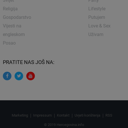
Svijet
Party
Religija
Lifestyle
Gospodarstvo
Putujem
Vijesti na
Love & Sex
engleskom
Uživam
Posao
PRATITE NAS JOŠ NA:
Marketing
Impressum
Kontakt
Uvjeti korištenja
RSS
© 2019 Hercegovina.info