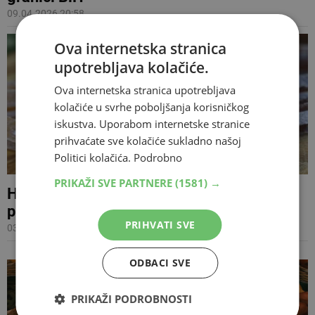
09.04.2026 20:58
Ova internetska stranica
upotrebljava kolačiće.
Ova internetska stranica upotrebljava
kolačiće u svrhe poboljšanja korisničkog
iskustva. Uporabom internetske stranice
prihvaćate sve kolačiće sukladno našoj
Politici kolačića.
Podrobno
PRIKAŽI SVE PARTNERE
(1581) →
Hercegovački ćupter nije jedini, ovo su svi
proizvodi u BiH sa zaštićenim oznakama
PRIHVATI SVE
03.02.2026 10:45
ODBACI SVE
PRIKAŽI PODROBNOSTI