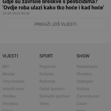
Gdje su završile breskve s pesticidima?
'Ovdje roba ulazi kako tko hoće i kad hoće'
29.08.2025 09:30
PRIKAŽI JOŠ VIJESTI
VIJESTI
SPORT
SHOW
BIH
Nogomet
Napredujem
Mostar
Košarka
Showbiz
Crna kronika
Rukomet
Uređujem
Istražili smo
Ostali sportovi
Kultura
Politika
Borilački sportovi
Zanimljivosti
Hrvatska
Tenis
Čitam