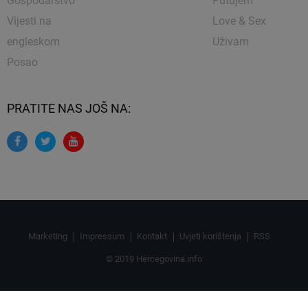
Gospodarstvo
Putujem
Vijesti na
Love & Sex
engleskom
Uživam
Posao
PRATITE NAS JOŠ NA:
Marketing
Impressum
Kontakt
Uvjeti korištenja
RSS
© 2019 Hercegovina.info