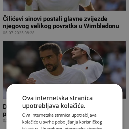
Čilićevi sinovi postali glavne zvijezde
njegovog velikog povratka u Wimbledonu
05.07.2025 08:28
Ova internetska stranica
upotrebljava kolačiće.
Draper pohvalio Čilića: 'Ne igram puno
protiv takvih igrača'
Ova internetska stranica upotrebljava
04.07.2025 08:34
kolačiće u svrhe poboljšanja korisničkog
iskustva. Uporabom internetske stranice