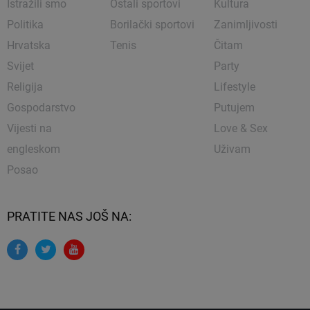
Istražili smo
Ostali sportovi
Kultura
Politika
Borilački sportovi
Zanimljivosti
Hrvatska
Tenis
Čitam
Svijet
Party
Religija
Lifestyle
Gospodarstvo
Putujem
Vijesti na
Love & Sex
engleskom
Uživam
Posao
PRATITE NAS JOŠ NA: