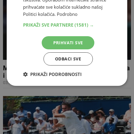
prihvaćate sve kolačiće sukladno našoj
Politici kolačića.
Podrobno
PRIKAŽI SVE PARTNERE
(1581) →
PRIHVATI SVE
ODBACI SVE
Marin Čilić pobijedio četvrtog igrača svijeta
PRIKAŽI PODROBNOSTI
i izborio treće kolo Wimbledona
03.07.2025 21:03