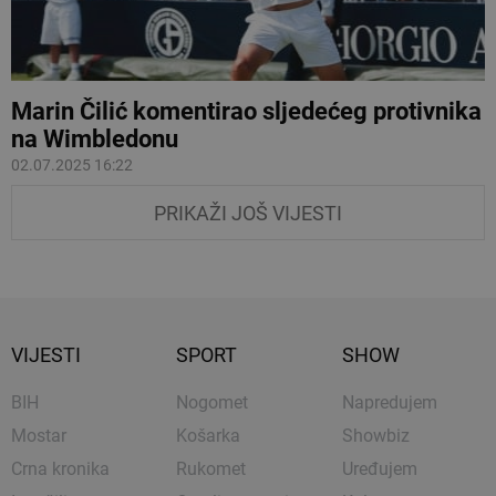
Marin Čilić komentirao sljedećeg protivnika
na Wimbledonu
02.07.2025 16:22
PRIKAŽI JOŠ VIJESTI
VIJESTI
SPORT
SHOW
BIH
Nogomet
Napredujem
Mostar
Košarka
Showbiz
Crna kronika
Rukomet
Uređujem