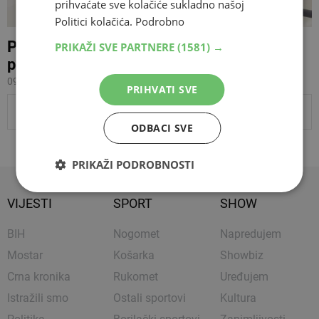
prihvaćate sve kolačiće sukladno našoj
Politici kolačića.
Podrobno
Privremena isključenja struje i vode na
PRIKAŽI SVE PARTNERE
(1581) →
području Čapljine, Čitluka i Mostara
09.03.2017 09:11
PRIHVATI SVE
PRIKAŽI JOŠ VIJESTI
ODBACI SVE
PRIKAŽI PODROBNOSTI
VIJESTI
SPORT
SHOW
BIH
Nogomet
Napredujem
Mostar
Košarka
Showbiz
Crna kronika
Rukomet
Uređujem
Istražili smo
Ostali sportovi
Kultura