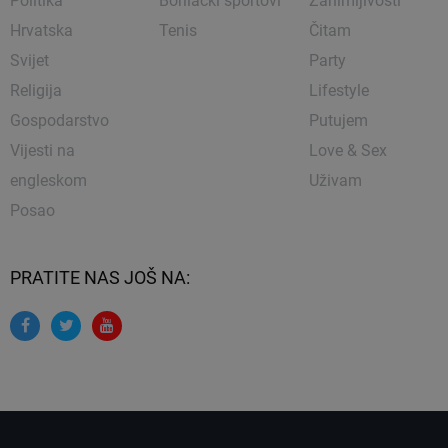
Politika
Borilački sportovi
Zanimljivosti
Hrvatska
Tenis
Čitam
Svijet
Party
Religija
Lifestyle
Gospodarstvo
Putujem
Vijesti na
Love & Sex
engleskom
Uživam
Posao
PRATITE NAS JOŠ NA: