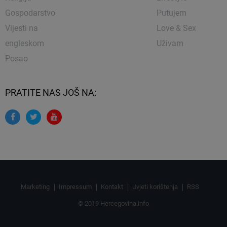
Gospodarstvo
Putujem
Vijesti na
Love & Sex
engleskom
Uživam
Posao
PRATITE NAS JOŠ NA:
Marketing
Impressum
Kontakt
Uvjeti korištenja
RSS
© 2019 Hercegovina.info