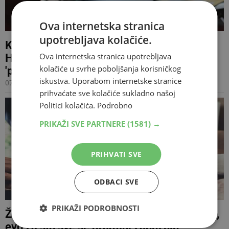
Ova internetska stranica
upotrebljava kolačiće.
Kako su preko noći tisuće građana
Ova internetska stranica upotrebljava
Hrvatske ostale bez novca zbog
kolačiće u svrhe poboljšanja korisničkog
'piramidalne sheme'?
iskustva. Uporabom internetske stranice
07.09.2025 19:45
prihvaćate sve kolačiće sukladno našoj
Politici kolačića.
Podrobno
PRIKAŽI SVE PARTNERE
(1581) →
PRIHVATI SVE
ODBACI SVE
PRIKAŽI PODROBNOSTI
Život u BiH bez kredita za većinu nemoguć,
evo za što sve se građani zadužuju