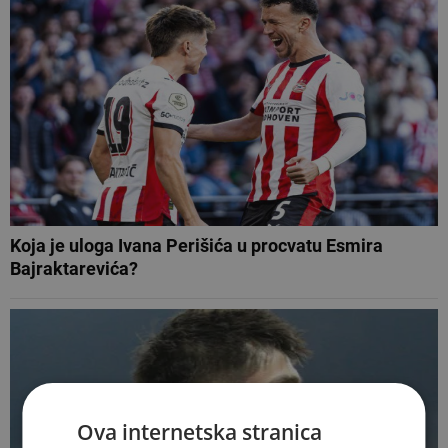
Koja je uloga Ivana Perišića u procvatu Esmira
Bajraktarevića?
Ova internetska stranica