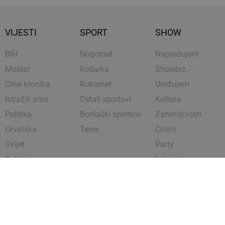
VIJESTI
SPORT
SHOW
BIH
Nogomet
Napredujem
Mostar
Košarka
Showbiz
Crna kronika
Rukomet
Uređujem
Istražili smo
Ostali sportovi
Kultura
Politika
Borilački sportovi
Zanimljivosti
Hrvatska
Tenis
Čitam
Svijet
Party
Religija
Lifestyle
Gospodarstvo
Putujem
Vijesti na
Love & Sex
engleskom
Uživam
Posao