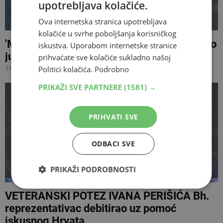
upotrebljava kolačiće.
Ova internetska stranica upotrebljava
kolačiće u svrhe poboljšanja korisničkog
'Mali je spreman!', Perišićev štićenik postao
iskustva. Uporabom internetske stranice
junak Bosne i Hercegovine
prihvaćate sve kolačiće sukladno našoj
16.11.2025 08:37
Politici kolačića.
Podrobno
PRIKAŽI SVE PARTNERE
(1581) →
PRIHVATI SVE
ODBACI SVE
PRIKAŽI PODROBNOSTI
VETERANSKI POTEZ IVANA PERIŠIĆA Bh.
reprezentativac debitirao uz pomoć
iskusnog Hrvata