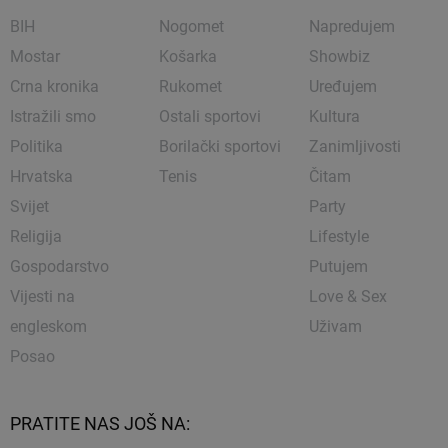
BIH
Nogomet
Napredujem
Mostar
Košarka
Showbiz
Crna kronika
Rukomet
Uređujem
Istražili smo
Ostali sportovi
Kultura
Politika
Borilački sportovi
Zanimljivosti
Hrvatska
Tenis
Čitam
Svijet
Party
Religija
Lifestyle
Gospodarstvo
Putujem
Vijesti na
Love & Sex
engleskom
Uživam
Posao
PRATITE NAS JOŠ NA: