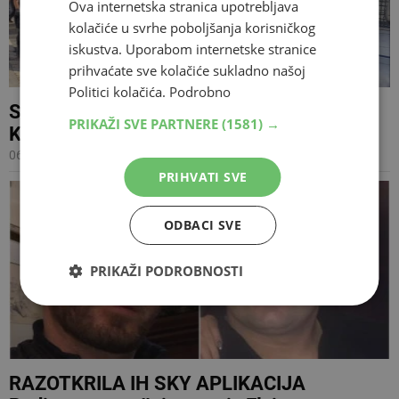
Ova internetska stranica upotrebljava
kolačiće u svrhe poboljšanja korisničkog
iskustva. Uporabom internetske stranice
prihvaćate sve kolačiće sukladno našoj
Politici kolačića.
Podrobno
SUD BiH Potvrđena optužnica protiv Elvisa
PRIKAŽI SVE PARTNERE
(1581) →
Keljmendija i Ajlina Ahmića
06.02.2025 16:53
PRIHVATI SVE
ODBACI SVE
PRIKAŽI PODROBNOSTI
RAZOTKRILA IH SKY APLIKACIJA