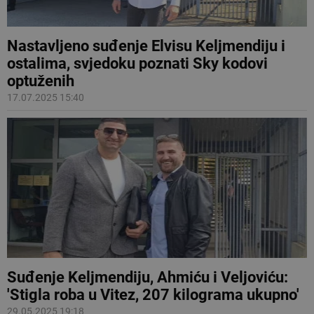
Nastavljeno suđenje Elvisu Keljmendiju i
ostalima, svjedoku poznati Sky kodovi
optuženih
17.07.2025 15:40
Suđenje Keljmendiju, Ahmiću i Veljoviću:
'Stigla roba u Vitez, 207 kilograma ukupno'
29.05.2025 19:18