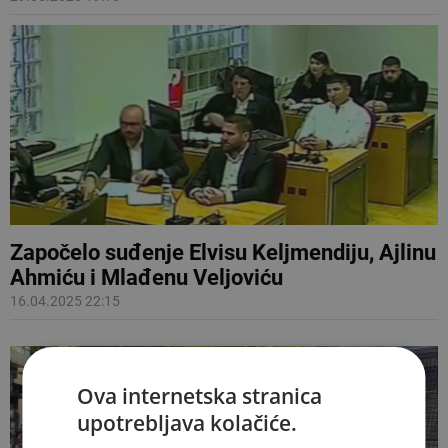
Započelo suđenje Elvisu Keljmendiju, Ajlinu
Ahmiću i Mlađenu Veljoviću
16.04.2025 22:15
Ova internetska stranica
upotrebljava kolačiće.