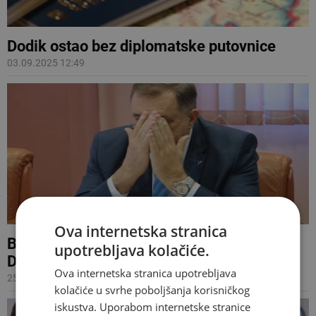
Dodik ostao bez diplomatske putovnice
03.09.2025 12:49
Ova internetska stranica
BiH ima 5.000 diplomatskih putovnica,
upotrebljava kolačiće.
Dodik više nije među njima
Ova internetska stranica upotrebljava
25.08.2025 07:18
kolačiće u svrhe poboljšanja korisničkog
iskustva. Uporabom internetske stranice