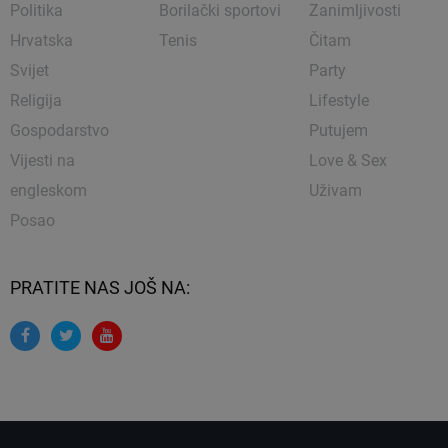
Politika
Borilački sportovi
Zanimljivosti
Hrvatska
Tenis
Čitam
Svijet
Party
Religija
Lifestyle
Gospodarstvo
Putujem
Vijesti na
Love & Sex
engleskom
Uživam
Posao
PRATITE NAS JOŠ NA: