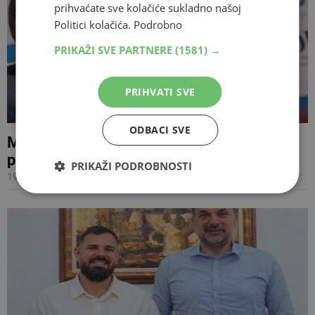
prihvaćate sve kolačiće sukladno našoj
Politici kolačića.
Podrobno
PRIKAŽI SVE PARTNERE
(1581) →
PRIHVATI SVE
ODBACI SVE
Miloradu Dodiku se oduzima diplomatska
putovnica
PRIKAŽI PODROBNOSTI
19.08.2025 21:16