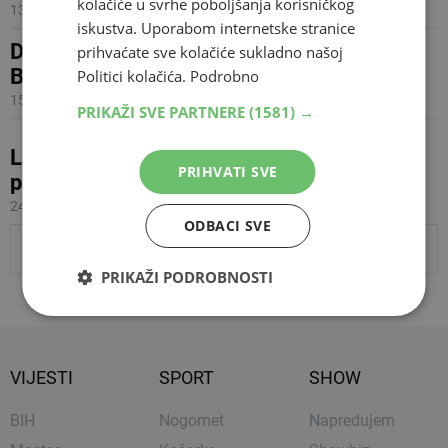
kolačiće u svrhe poboljšanja korisničkog
13.01.2011 18:24
iskustva. Uporabom internetske stranice
Denis Latin - generalni direktor Al Jazeera
prihvaćate sve kolačiće sukladno našoj
Balkans?
Politici kolačića.
Podrobno
15.10.2010 11:59
PRIKAŽI SVE PARTNERE
(1581) →
Latin odbio voditi emisiju u živo i zatražio
PRIHVATI SVE
premještaj u zabavni program
24.02.2010 13:52
ODBACI SVE
PRIKAŽI JOŠ VIJESTI
PRIKAŽI PODROBNOSTI
VIJESTI
SPORT
SHOW
BIH
Nogomet
Napredujem