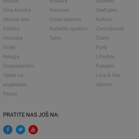
Mostar
Košarka
Showbiz
Crna kronika
Rukomet
Uređujem
Istražili smo
Ostali sportovi
Kultura
Politika
Borilački sportovi
Zanimljivosti
Hrvatska
Tenis
Čitam
Svijet
Party
Religija
Lifestyle
Gospodarstvo
Putujem
Vijesti na
Love & Sex
engleskom
Uživam
Posao
PRATITE NAS JOŠ NA: