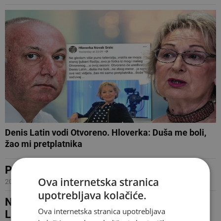
Denis Latin vodi Otvoreno. Hloverka: Duša me boli,
žao mi pretplatnika
Ponovo Latinica, ali ne na HRT-u
Ova internetska stranica
20.06.2011 18:34
upotrebljava kolačiće.
Nakon 17 godina na HRT-u nema više
Ova internetska stranica upotrebljava
Latinice!