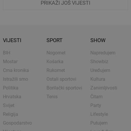
PRIKAŽI JOŠ VIJESTI
VIJESTI
SPORT
SHOW
BIH
Nogomet
Napredujem
Mostar
Košarka
Showbiz
Crna kronika
Rukomet
Uređujem
Istražili smo
Ostali sportovi
Kultura
Politika
Borilački sportovi
Zanimljivosti
Hrvatska
Tenis
Čitam
Svijet
Party
Religija
Lifestyle
Gospodarstvo
Putujem