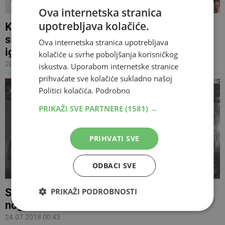
Ova internetska stranica
upotrebljava kolačiće.
KAOS U BUENOS AIRESU Ljudi s mosta
skakali u autobus, helikopteri stigli po
Ova internetska stranica upotrebljava
igrače
kolačiće u svrhe poboljšanja korisničkog
20.12.2022 21:03
iskustva. Uporabom internetske stranice
prihvaćate sve kolačiće sukladno našoj
Politici kolačića.
Podrobno
PRIKAŽI SVE PARTNERE
(1581) →
PRIHVATI SVE
ODBACI SVE
PRIKAŽI PODROBNOSTI
Stravičan obračun nožem dvojice
nogometaša u Buenos Airesu
24.07.2018 00:43