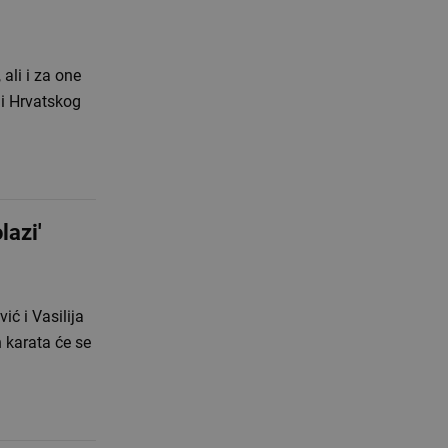
ali i za one
ani Hrvatskog
lazi'
ć i Vasilija
 karata će se