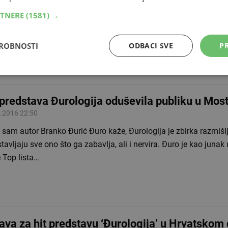
 od njih ugostiti će drage ljude tijekom blagdana, ali ponekad
RTNERE
(1581) →
ata zakucaju i nepoželjni gosti. Problemom neželjenih gostiju 
ati bosanski glumac Branko Đurić…
DROBNOSTI
ODBACI SVE
PR
 predstava Đurologija oduševila publiku u Mos
.2016 22:50
sam autor Branko Đurić Đuro kaže, Đurologija je zbirka razmišl
tavljaju sve ono što ga zabavlja, ali i nervira. Đuro je kao juna
e Top lista…
ava za hit predstavu ‘Đurologija’ u Hrvatsko