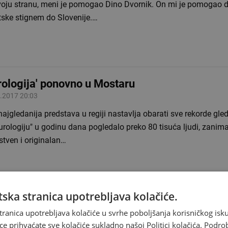
voju stranu, meni je pomogao Dino Dvornik. On mi je pomogao 
tske stignem do Slovenije.…
rologija' ponovno u Mostaru
.2017 20:03
ajgledanija predstava u regiji nastavlja obarati sve rekorde gled
urologiju" u godinu dana pogledalo preko 80 tisuća ljudi, zanim
stven i originalan…
ska stranica upotrebljava kolačiće.
ebesni Đurinini savjeti nasmijali regiju
tranica upotrebljava kolačiće u svrhe poboljšanja korisničkog i
.2016 14:12
ce prihvaćate sve kolačiće sukladno našoj Politici kolačića.
Podro