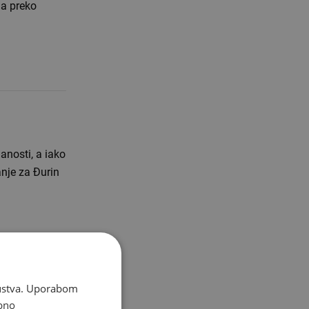
da preko
anosti, a iako
anje za Đurin
skustva. Uporabom
bno