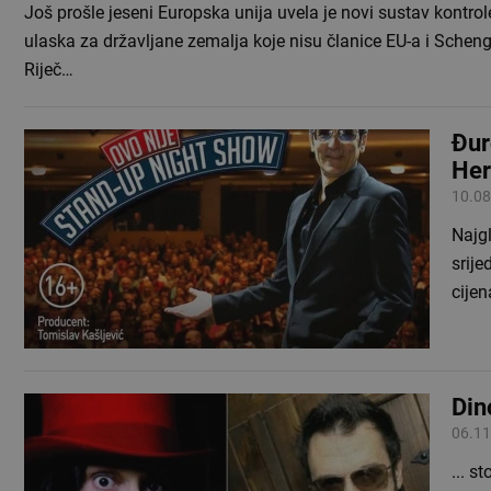
Još prošle jeseni Europska unija uvela je novi sustav kontrol
ulaska za državljane zemalja koje nisu članice EU-a i Schen
Riječ…
Đur
Her
10.08
Najgl
srije
cije
Din
06.11
... s