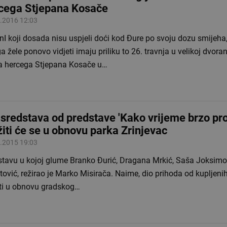
cega Stjepana Kosače
.2016 12:03
nI koji dosada nisu uspjeli doći kod Đure po svoju dozu smijeha, 
ga žele ponovo vidjeti imaju priliku to 26. travnja u velikoj dvor
 hercega Stjepana Kosače u…
 sredstava od predstave 'Kako vrijeme brzo pro
žiti će se u obnovu parka Zrinjevac
.2015 19:03
tavu u kojoj glume Branko Đurić, Dragana Mrkić, Saša Joksimovi
ović, režirao je Marko Misirača. Naime, dio prihoda od kupljenih
iti u obnovu gradskog…