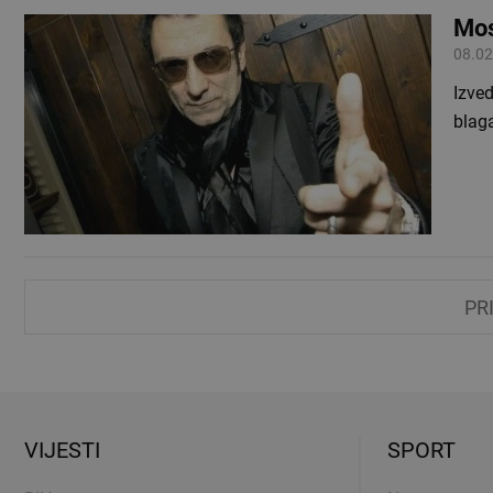
Mos
08.02
Izved
blaga
PR
VIJESTI
SPORT