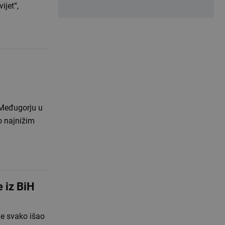
ijet“,
u Međugorju u
po najnižim
 iz BiH
 je svako išao