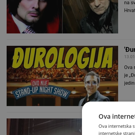
na s
Hrva
'Đu
13.01
Ova n
je „Đ
jedin
Ova internet
Urn
Ova internetska s
08.12
internetske strani