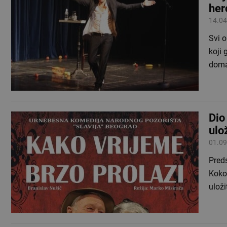
her
14.04
Svi o
koji 
doma
Dio
ulo
01.09
Preds
Kokot
ulož