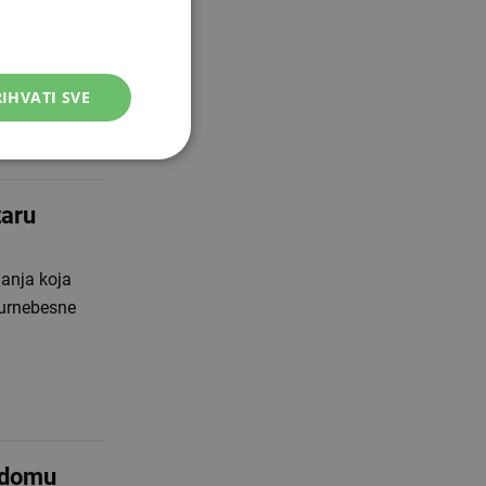
 se dogodi da
pozabavio se
IHVATI SVE
taru
janja koja
k urnebesne
m domu