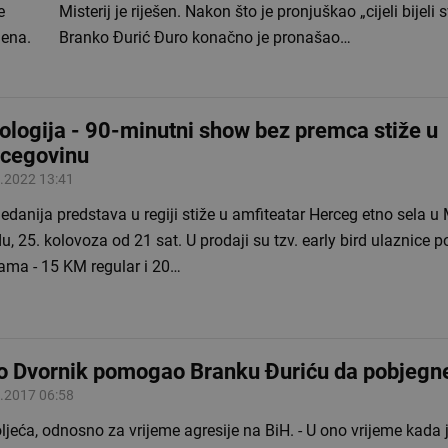
e
Misterij je riješen. Nakon što je pronjuškao „cijeli bijeli sv
gena.
Branko Đurić Đuro konačno je pronašao…
ologija - 90-minutni show bez premca stiže u
cegovinu
.2022 13:41
edanija predstava u regiji stiže u amfiteatar Herceg etno sela 
du, 25. kolovoza od 21 sat. U prodaji su tzv. early bird ulaznice 
nama - 15 KM regular i 20…
o Dvornik pomogao Branku Đuriću da pobjegne
.2017 06:58
toljeća, odnosno za vrijeme agresije na BiH. - U ono vrijeme kada