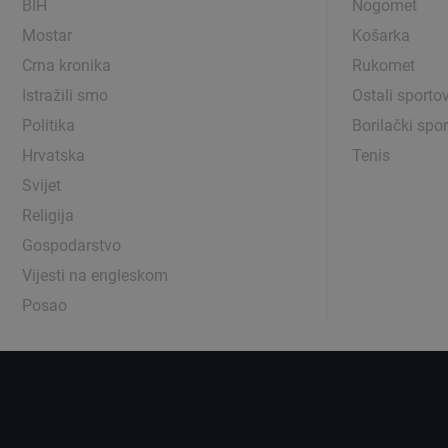
BIH
Nogomet
Mostar
Košarka
Crna kronika
Rukomet
Istražili smo
Ostali sportov
Politika
Borilački spor
Hrvatska
Tenis
Svijet
Religija
Gospodarstvo
Vijesti na engleskom
Posao