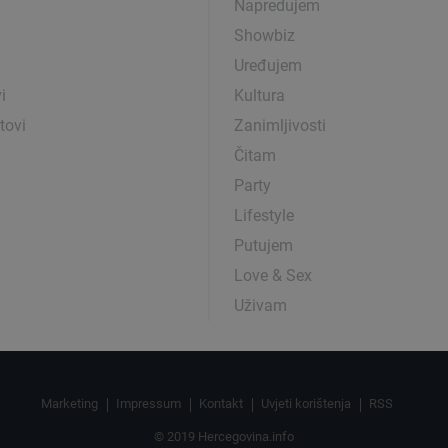
Napredujem
Showbiz
Uređujem
i
Kultura
tovi
Zanimljivosti
Čitam
Party
Lifestyle
Putujem
Love & Sex
Uživam
Marketing
Impressum
Kontakt
Uvjeti korištenja
RSS
© 2019 Hercegovina.info