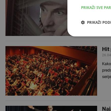
Mnoge
PRIKAŽI SVE PA
na vr
pozn
PRIKAŽI PO
Hit
26.04
Kako 
preds
serij
Naj