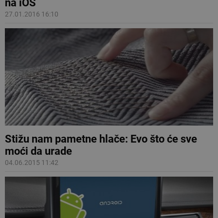
na iOS
27.01.2016 16:10
Stižu nam pametne hlače: Evo što će sve
moći da urade
04.06.2015 11:42