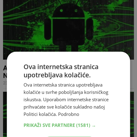
Ova internetska stranica
Android 7.0 Nougat službeno dostupan za
upotrebljava kolačiće.
Nexus uređaje
23.08.2016 17:27
Ova internetska stranica upotrebljava
kolačiće u svrhe poboljšanja korisničkog
iskustva. Uporabom internetske stranice
prihvaćate sve kolačiće sukladno našoj
Politici kolačića.
Podrobno
PRIKAŽI SVE PARTNERE
(1581) →