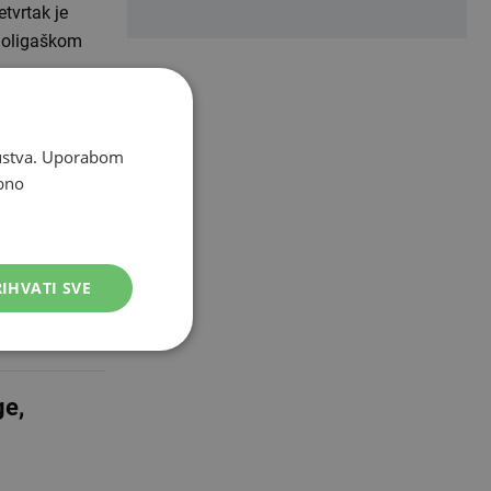
tvrtak je
ugoligaškom
Hajduka
skustva. Uporabom
bno
ez od danas i
znjak koji u
IHVATI SVE
ge,