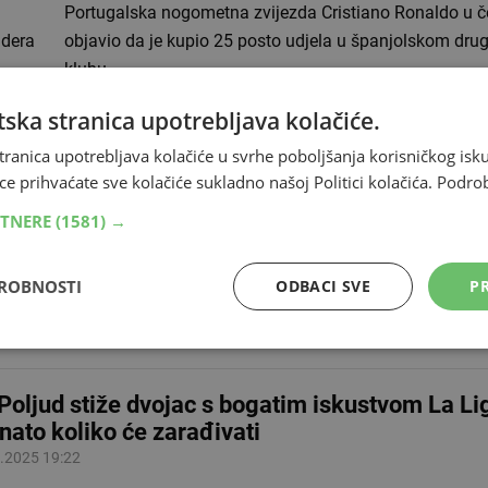
Portugalska nogometna zvijezda Cristiano Ronaldo u če
ndera
objavio da je kupio 25 posto udjela u španjolskom dr
klubu…
ska stranica upotrebljava kolačiće.
o Guillamon i Edgar Gonzalez novi su igrači 
tranica upotrebljava kolačiće u svrhe poboljšanja korisničkog i
.2025 16:33
ce prihvaćate sve kolačiće sukladno našoj Politici kolačića.
Podro
Hajduk potvrdio je danas da su Hugo Guillamon i Edgar Gonzal
RTNERE
(1581) →
eno novi igrači naše prve momčadi. "Guillamon je 25-godišnji ve
uk stiže kao slobodan…
DROBNOSTI
ODBACI SVE
PR
Poljud stiže dvojac s bogatim iskustvom La Li
nato koliko će zarađivati
.2025 19:22