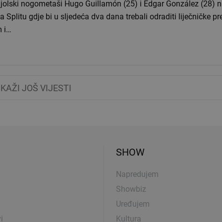
jolski nogometaši Hugo Guillamón (25) i Edgar González (28) n
 Splitu gdje bi u sljedeća dva dana trebali odraditi liječničke pr
m i…
IKAŽI JOŠ VIJESTI
SHOW
Napredujem
Showbiz
Uređujem
i
Kultura