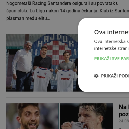
Nogometaši Racing Santandera osigurali su povratak u
španjolsku La Ligu nakon 14 godina čekanja. Klub iz Santa
plasman među elitu…
Ova internet
Hug
Ova internetska s
26.08
internetske strani
HNK 
PRIKAŽI SVE PA
služb
Hajd
PRIKAŽI PO
Na 
poz
24.08