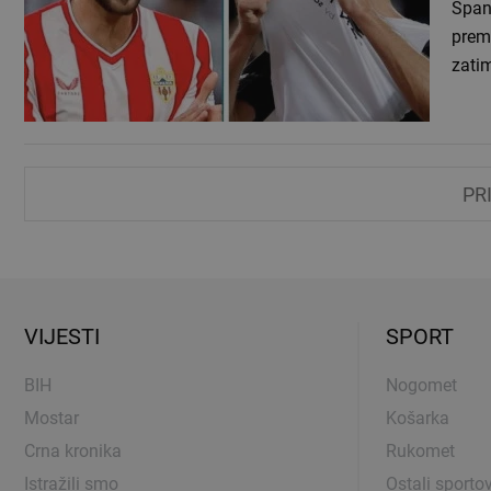
Špan
prema
zati
PR
VIJESTI
SPORT
BIH
Nogomet
Mostar
Košarka
Crna kronika
Rukomet
Istražili smo
Ostali sportov