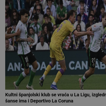
Kultni španjolski klub se vraća u La Ligu, izgled
šanse ima i Deportivo La Coruna